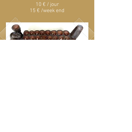
10 € / jour
15 € /week end
Bao XL
10 € / jour
15 € /week end