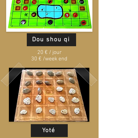
Dou shou qi
20 € / jour
30 € /week end
Yoté