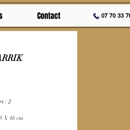
s
Contact
07 70 33 7
ARRIK
s : 2
.5 X 46 cm