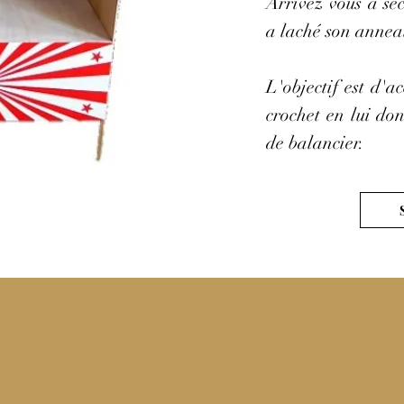
Arrivez vous à sec
a laché son annea
L'objectif est d'a
crochet en lui d
de balancier.