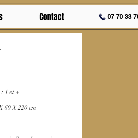
s
Contact
07 70 33 7
: 1 et +
X 60 X 220 cm