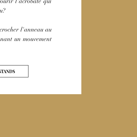
ourir l'acrobate qui
u?
ccrocher l'anneau au
onnant un mouvement
STANDS